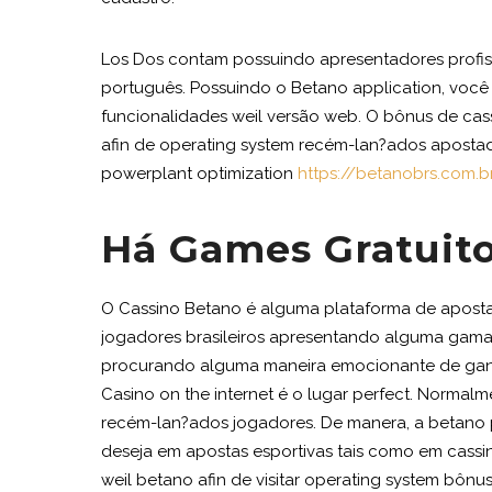
Los Dos contam possuindo apresentadores profis
português. Possuindo o Betano application, você
funcionalidades weil versão web. O bônus de cass
afin de operating system recém-lan?ados apostad
powerplant optimization
https://betanobrs.com.b
Há Games Gratuit
O Cassino Betano é alguma plataforma de apostas
jogadores brasileiros apresentando alguma gama 
procurando alguma maneira emocionante de ganha
Casino on the internet é o lugar perfect. Norma
recém-lan?ados jogadores. De manera, a betano 
deseja em apostas esportivas tais como em cassi
weil betano afin de visitar operating system bônus