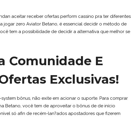
ndan aceitar receber ofertas perform cassino pra ter diferentes
a jogar zero Aviator Betano, é essencial decidir o método de
ocê tem a possibilidade de decidir a alternativa que melhor se
sa Comunidade E
Ofertas Exclusivas!
system bônus, não exite em acionar o suporte. Para comprar
na Betano, você tem de aproveitar o bônus de de início
onível só afin de recém-lan?ados apostadores que fizerem