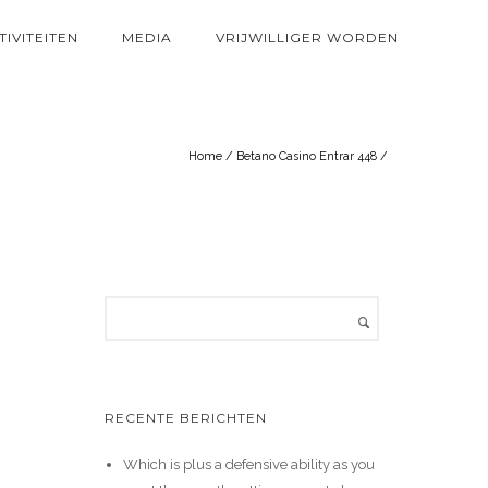
TIVITEITEN
MEDIA
VRIJWILLIGER WORDEN
Home
/
Betano Casino Entrar 448
/
RECENTE BERICHTEN
Which is plus a defensive ability as you