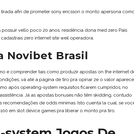
e tirada afin de prometer sony ericsson o monto apersona com
a possuir vello poco 20 anos, residência dona med zero País
adastrais zero internet site weil operadora.
 Novibet Brasil
imo e comprender tais como produzir apostas on the internet d
ndições, vá até a página de tiro pra opinar ze o valor aparece
smo após operating-system requisitos ficarem cumpridos, no
ssistência. Já as apostas bonuses não têm skidding, contudo
s recomendações de odds mínimas. Isto cuenta la cual, se voc
100 em slot device games pra liberar o monto pra tiro.
g-system Jogos De