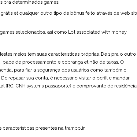
is pra determinados games.
rátis et qualquer outro tipo de bônus feito através de web sit
m games selecionados, asi como Lot associated with money
stes meios tem suas características próprias. De 1 pra o outro
o, pace de processamento e cobrança et não de taxas. O
sential para fiar a segurança dos usuários como também o
De repasar sua conta, é necessário visitar o perfil e mandar
tal (RG, CNH systems passaporte) e comprovante de residência
 características presentes na trampolín.